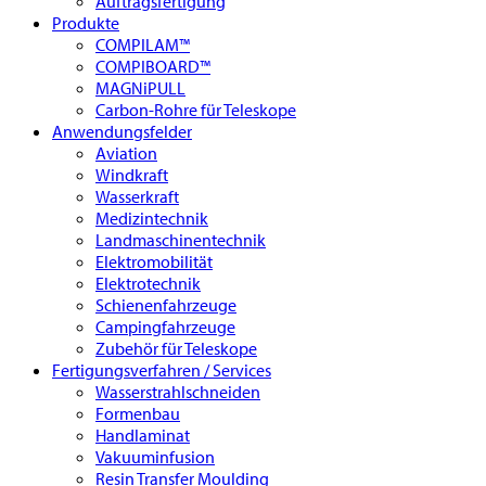
Auftragsfertigung
Produkte
COMPILAM™
COMPIBOARD™
MAGNiPULL
Carbon-Rohre für Teleskope
Anwendungsfelder
Aviation
Windkraft
Wasserkraft
Medizintechnik
Landmaschinentechnik
Elektromobilität
Elektrotechnik
Schienenfahrzeuge
Campingfahrzeuge
Zubehör für Teleskope
Fertigungsverfahren / Services
Wasserstrahlschneiden
Formenbau
Handlaminat
Vakuuminfusion
Resin Transfer Moulding