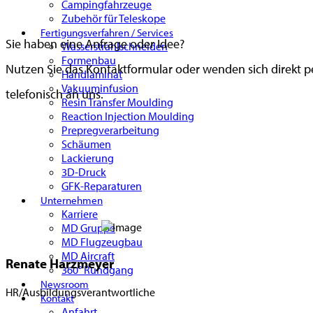
Campingfahrzeuge
Zubehör für Teleskope
Fertigungsverfahren / Services
Sie haben eine Anfrage oder Idee?
Wasserstrahlschneiden
Formenbau
Nutzen Sie das Kontaktformular oder wenden sich direkt p
Handlaminat
Vakuuminfusion
telefonisch an uns.
Resin Transfer Moulding
Reaction Injection Moulding
Prepregverarbeitung
Schäumen
Lackierung
3D-Druck
GFK-Reparaturen
Unternehmen
Karriere
MD Gruppe
MD Flugzeugbau
MD Aircraft
Renate Harzmeyer
360° Rundgang
Newsroom
HR/Ausbildungsverantwortliche
Kontakt
Anfahrt