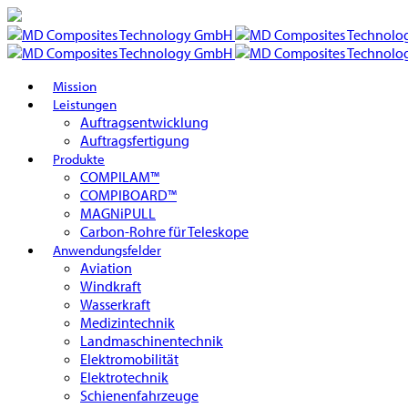
Mission
Leistungen
Auftragsentwicklung
Auftragsfertigung
Produkte
COMPILAM™
COMPIBOARD™
MAGNiPULL
Carbon-Rohre für Teleskope
Anwendungsfelder
Aviation
Windkraft
Wasserkraft
Medizintechnik
Landmaschinentechnik
Elektromobilität
Elektrotechnik
Schienenfahrzeuge