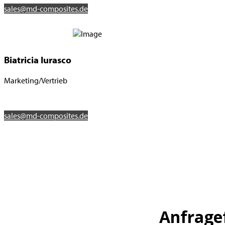
sales@md-composites.de
Biatricia Iurasco
Marketing/Vertrieb
sales@md-composites.de
Anfrage