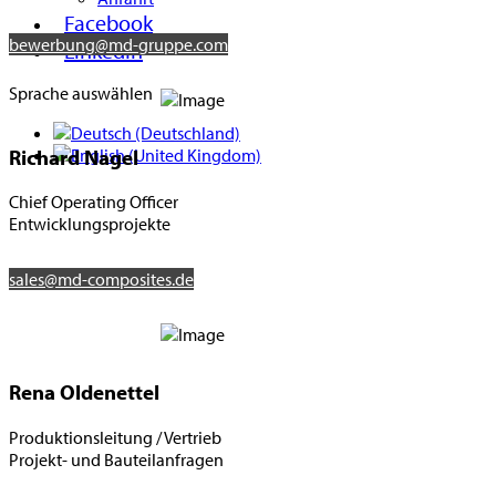
Facebook
bewerbung@md-gruppe.com
LinkedIn
Sprache auswählen
Richard Nagel
Chief Operating Officer
Entwicklungsprojekte
sales@md-composites.de
Rena Oldenettel
Produktionsleitung / Vertrieb
Projekt- und Bauteilanfragen