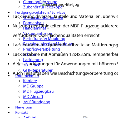
Campingfahrzeuge
Zubehör für Teleskope
Fertigungsverfahren / Services
Lackierung diverser Bauteile und Materialien, überw
Wasserstrahlschneiden
Formenbau
Nutzung der Fähigkeiten der MDF-Flugzeuglackiererei
Handlaminat
Vakuuminfusion
verfügbaren Oberflächenqualitäten erreicht
Resin Transfer Moulding
Reaction Injection Moulding
Lackierungen mit großer Bandbreite an Mattierungsg
Prepregverarbeitung
Lackierkabine mit Abmaßen 12x4x3.5m, Temperierbar
Schäumen
Lackierung
Airless Lackierungen für Anwendungen mit höheren 
3D-Druck
GFK-Reparaturen
Auch Teilaufgaben wie Beschichtungsvorbereitung 
Unternehmen
Karriere
MD Gruppe
MD Flugzeugbau
MD Aircraft
360° Rundgang
Newsroom
Kontakt
Anfahrt