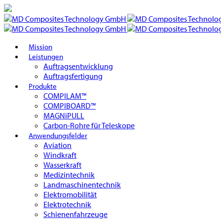
Mission
Leistungen
Auftragsentwicklung
Auftragsfertigung
Produkte
COMPILAM™
COMPIBOARD™
MAGNiPULL
Carbon-Rohre für Teleskope
Anwendungsfelder
Aviation
Windkraft
Wasserkraft
Medizintechnik
Landmaschinentechnik
Elektromobilität
Elektrotechnik
Schienenfahrzeuge