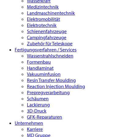
Wasserkraft
Medizintechnik
Landmaschinentechnik
Elektromobilität
Elektrotechnik
Schienenfahrzeuge
Campingfahrzeuge
Zubehör für Teleskope
Fertigungsverfahren / Services
Wasserstrahlschneiden
Formenbau
Handlaminat
Vakuuminfusion
Resin Transfer Moulding
Reaction Injection Moulding
Prepregverarbeitung
Schäumen
Lackierung
3D-Druck
GFK-Reparaturen
Unternehmen
Karriere
MD Gruppe